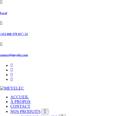
Skip
to
content
Local
+212 660 378 417 / 51
contact@meyelec.com
ACCUEIL
À PROPOS
CONTACT
NOS PRODUITS