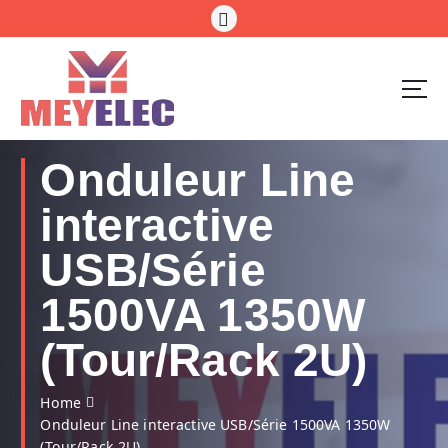
S
k
i
p
t
o
c
o
Onduleur Line
n
t
interactive
e
n
USB/Série
t
1500VA 1350W
(Tour/Rack 2U)
Home
Onduleur Line interactive USB/Série 1500VA 1350W
(Tour/Rack 2U)