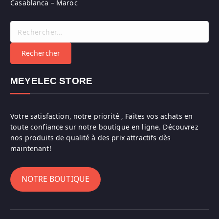
Casablanca – Maroc
R
e
c
h
e
r
MEYELEC STORE
c
h
e
Votre satisfaction, notre priorité , Faites vos achats en
r
toute confiance sur notre boutique en ligne. Découvrez
nos produits de qualité à des prix attractifs dès
:
maintenant!
NOTRE BOUTIQUE